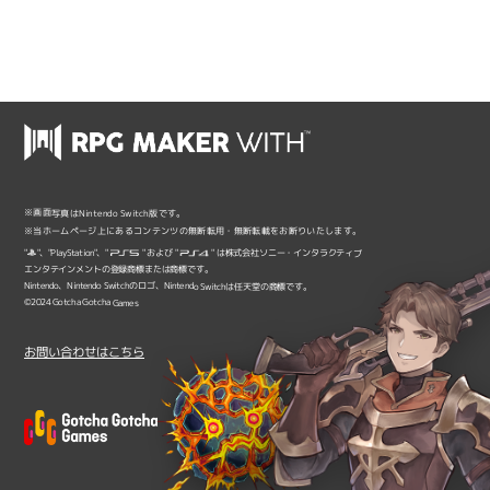
※画面写真はNintendo Switch版です。
※当ホームページ上にあるコンテンツの無断転用・無断転載をお断りいたします。
"
"、"PlayStation"、"
" および "
" は株式会社ソニー・インタラクティブ
エンタテインメントの登録商標または商標です。
Nintendo、Nintendo Switchのロゴ、Nintendo Switchは任天堂の商標です。
©2024 Gotcha Gotcha Games
お問い合わせはこちら