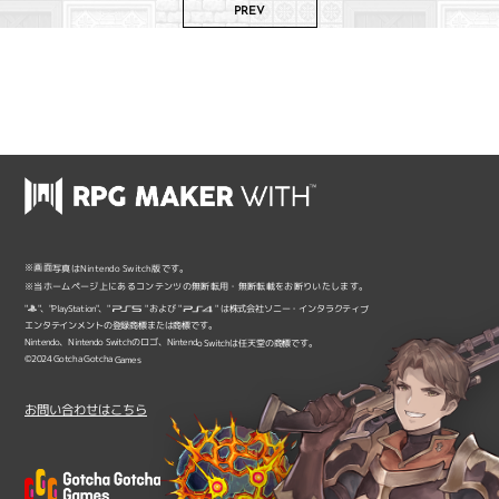
PREV
※画面写真はNintendo Switch版です。
※当ホームページ上にあるコンテンツの無断転用・無断転載をお断りいたします。
"
"、"PlayStation"、"
" および "
" は株式会社ソニー・インタラクティブ
エンタテインメントの登録商標または商標です。
Nintendo、Nintendo Switchのロゴ、Nintendo Switchは任天堂の商標です。
©2024 Gotcha Gotcha Games
お問い合わせはこちら